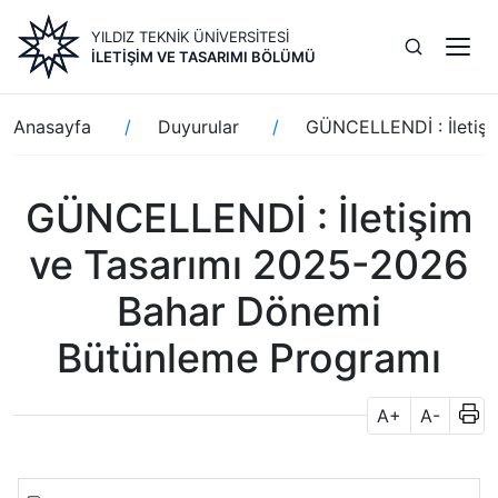
Ana
YILDIZ TEKNİK ÜNİVERSİTESİ
içeriğe
İLETIŞIM VE TASARIMI BÖLÜMÜ
atla
Sayfa
Anasayfa
Duyurular
GÜNCELLENDİ : İletiş
yolu
GÜNCELLENDİ : İletişim
ve Tasarımı 2025-2026
Bahar Dönemi
Bütünleme Programı
A+
A-