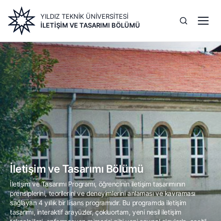
Ana
YILDIZ TEKNİK ÜNİVERSİTESİ
içeriğe
İLETIŞIM VE TASARIMI BÖLÜMÜ
atla
Image
İletişim ve Tasarımı Bölümü
İletişim ve Tasarımı Programı, öğrencinin iletişim tasarımının
prensiplerini, teorilerini ve deneyimlerini anlaması ve kavraması
sağlayan 4 yıllık bir lisans programıdır. Bu programda iletişim
tasarımı, interaktif arayüzler, çokluortam, yeni nesil iletişim