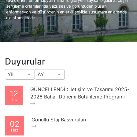
teknolojileri, enformasyon mimarisi gibi yeni sayısal olgularla, çeşitli
sergileme ortamlarında yazı, ses ve görüntüden oluşan
enformasyon ve düşüncenin en etkili şekilde sunulması anlamında
ele alınmaktadır.
Duyurular
YIL
AY
GÜNCELLENDİ : İletişim ve Tasarımı 2025-
12
2026 Bahar Dönemi Bütünleme Programı
Haz
Gönüllü Staj Başvuruları
02
Haz