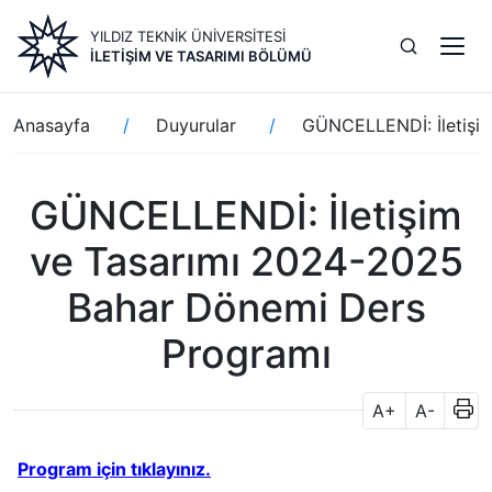
Ana
YILDIZ TEKNİK ÜNİVERSİTESİ
içeriğe
İLETIŞIM VE TASARIMI BÖLÜMÜ
atla
Sayfa
Anasayfa
Duyurular
GÜNCELLENDİ: İletişi
yolu
GÜNCELLENDİ: İletişim
ve Tasarımı 2024-2025
Bahar Dönemi Ders
Programı
A+
A-
Program için tıklayınız.