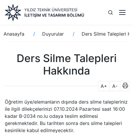
Ana
YILDIZ TEKNİK ÜNİVERSİTESİ
içeriğe
İLETIŞIM VE TASARIMI BÖLÜMÜ
atla
Sayfa
Anasayfa
Duyurular
Ders Silme Talepleri H
yolu
Ders Silme Talepleri
Hakkında
A+
A-
Öğretim üye/elemanların dışında ders silme talepleriniz
ile ilgili dilekçelerinizi 07.10.2024 Pazartesi saat 16:00
kadar B-2034 no.lu odaya teslim edilmesi
gerekmektedir. Bu tarihten sonra ders silme talepleri
kesinlikle kabul edilmeyecektir.