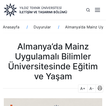
Ana
YILDIZ TEKNİK ÜNİVERSİTESİ
içeriğe
İLETIŞIM VE TASARIMI BÖLÜMÜ
atla
Sayfa
Anasayfa
Duyurular
Almanya’da Mainz Uygu
yolu
Almanya’da Mainz
Uygulamalı Bilimler
Üniversitesinde Eğitim
ve Yaşam
A+
A-