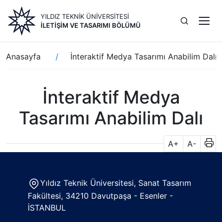
Ana
YILDIZ TEKNİK ÜNİVERSİTESİ
içeriğe
İLETIŞIM VE TASARIMI BÖLÜMÜ
atla
Sayfa
Anasayfa
İnteraktif Medya Tasarımı Anabilim Dalı
yolu
İnteraktif Medya
Tasarımı Anabilim Dalı
A+
A-
Yıldız Teknik Üniversitesi, Sanat Tasarım
Fakültesi, 34210 Davutpaşa - Esenler -
İSTANBUL