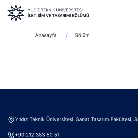
Ana
YILDIZ TEKNİK ÜNİVERSİTESİ
içeriğe
İLETIŞIM VE TASARIMI BÖLÜMÜ
atla
Sayfa
Anasayfa
Bölüm
yolu
Yıldız Teknik Üniversitesi, Sanat Tasarım Fakültesi
+90 212 383 50 51